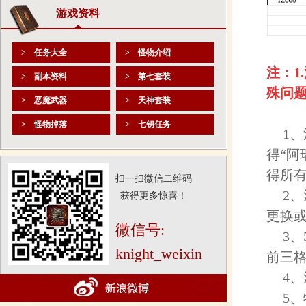
游戏资料
> 任务大全
> 怪物介绍
注：
1
> 副本资料
> 第七套装
殊问题
> 恶魔武器
> 天神套装
> 怪物掉落
> 七钥任务
1
得“阿
得所
扫一扫微信二维码
2
获得更多惊喜！
更换
微信号:
3、
knight_weixin
前三
4
5