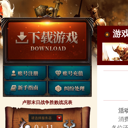
游
卢那末日战争胜败战况表
活
请选择服务器
消
0 : 11
各位