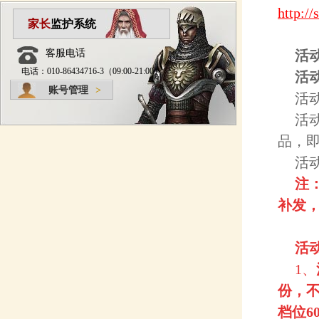
http:/
家长
监护系统
客服电话
活
电话：010-86434716-3（09:00-21:00）
活
账号管理
>
活
活
品，
活
注
补发
活
1、
份，不
档位6