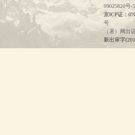
09025820号-
京ICP证：07
号
（署）网出证
新出审字[2013]