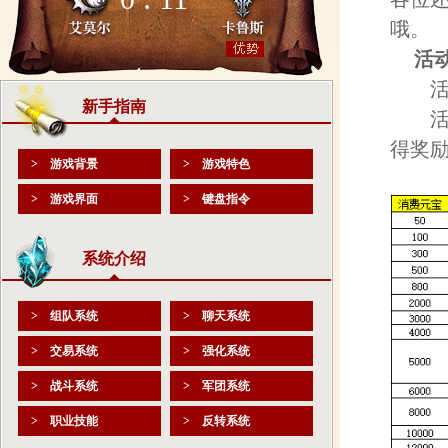
哦。
活
活动
新手指南
活动
得奖
> 游戏背景
> 游戏特色
> 游戏界面
> 键盘指令
系统介绍
> 组队系统
> 聊天系统
> 交易系统
> 强化系统
> 战斗系统
> 军团系统
> 职业技能
> 反转系统