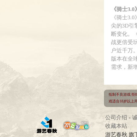
《骑士3.
《骑士3.
尖的3D
断变化。《
战更倍受
户近千万
版本在全球
需求，新
抵制不良游戏 拒
戏适合18岁以
公司介绍
-
收藏本站
游艺春秋 旗