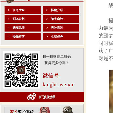
战士
> 任务大全
> 怪物介绍
> 副本资料
> 第七套装
提到
力最
> 恶魔武器
> 天神套装
的噩
> 怪物掉落
> 七钥任务
同时
获了
扫一扫微信二维码
对是
获得更多惊喜！
微信号:
knight_weixin
家长
监护系统