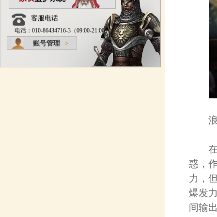
客服电话
电话：010-86434716-3（09:00-21:00）
账号管理
>
浪人
在《
惑，
力，
爆发
间输