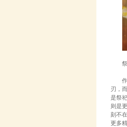
祭祀
作为
刃，
是祭
则是
刻不
更多精