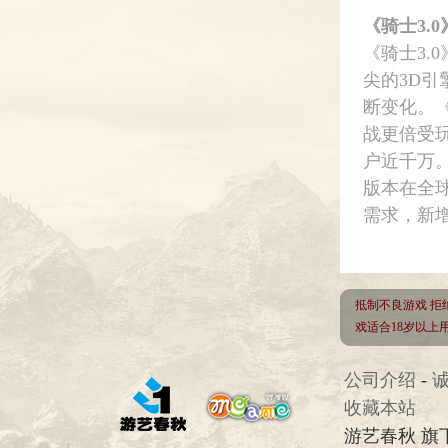
《骑士3.
《骑士3.
尖的3D
断变化。《
战更倍受
户近千万
版本在全球
需求，新
抵制不良游戏 拒
戏适合18岁以
公司介绍
-
收藏本站
游艺春秋 旗