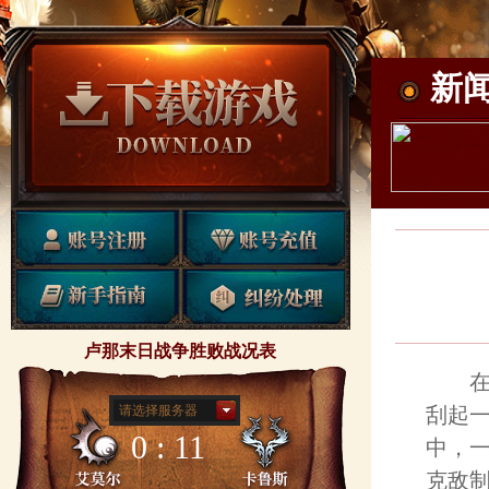
新
卢那末日战争胜败战况表
在这
请选择服务器
刮起一
0 : 11
中，
克敌