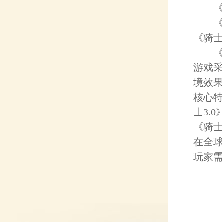
《骑
《骑
《骑士
《骑士
游戏
境效果
核心
士3.
《骑士
在全球
玩家