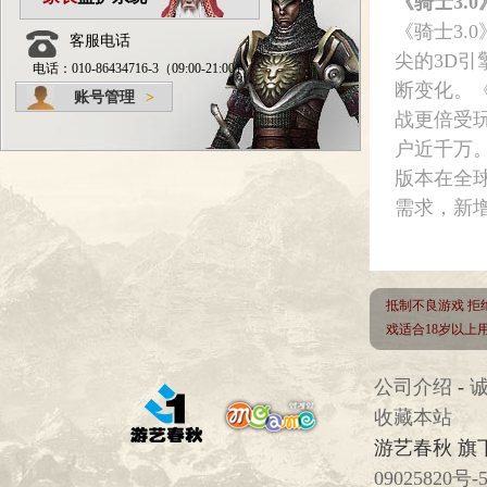
《骑士3.
《骑士3.
客服电话
尖的3D
电话：010-86434716-3（09:00-21:00）
断变化。《
账号管理
>
战更倍受
户近千万
版本在全球
需求，新
抵制不良游戏 拒
戏适合18岁以
公司介绍
-
收藏本站
游艺春秋 旗
09025820号-