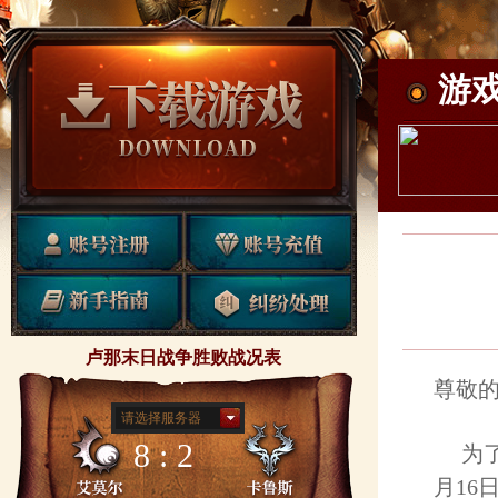
游
卢那末日战争胜败战况表
尊敬的
请选择服务器
8 : 2
为了保
月16