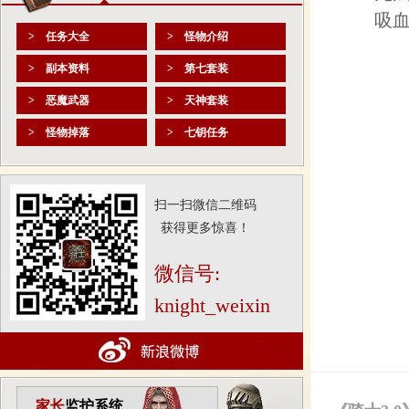
吸血
> 任务大全
> 怪物介绍
> 副本资料
> 第七套装
> 恶魔武器
> 天神套装
> 怪物掉落
> 七钥任务
扫一扫微信二维码
获得更多惊喜！
微信号:
knight_weixin
家长
监护系统