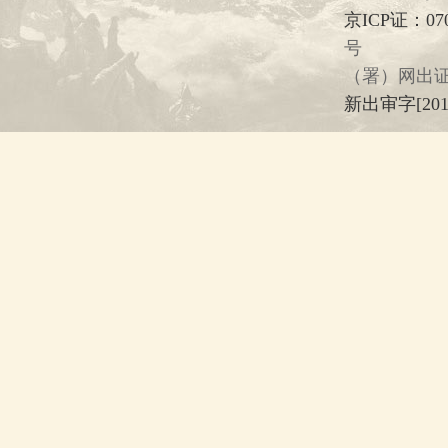
京ICP证：07
号
（署）网出证
新出审字[2013]