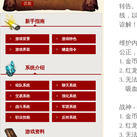
转告
线，
新手指南
谅解
> 游戏背景
> 游戏特色
维护
> 游戏界面
> 键盘指令
公正，
1. 金
系统介绍
2. 
3. 无
> 组队系统
> 聊天系统
吸血
> 交易系统
> 强化系统
战神 
> 战斗系统
> 军团系统
1. 金
> 职业技能
> 反转系统
2. 
游戏资料
3. 